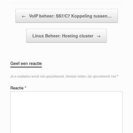
Bericht navigatie
←
VoIP beheer: SS7/C7 Koppeling tussen…
Linux Beheer: Hosting cluster
→
Geef een reactie
Je e-mailadres wordt niet gepubliceerd.
Vereiste velden zijn gemarkeerd met
*
Reactie
*